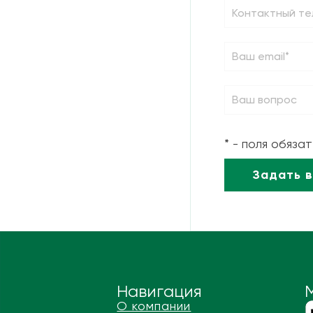
* - поля обяза
Навигация
О компании