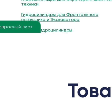
техники
Гидроцилиндры для Фронтального
погрузчика и Экскаватора
опросный лист
Другие гидроцилиндры
Това