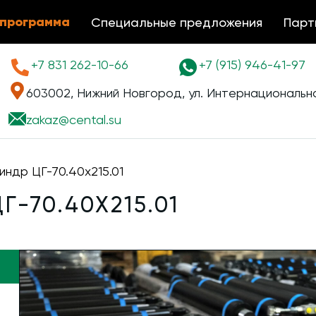
 программа
Специальные предложения
Парт
+7 831 262-10-66
+7 (915) 946-41-97
603002, Нижний Новгород, ул. Интернациональна
zakaz@
cental.su
индр ЦГ-70.40х215.01
-70.40Х215.01