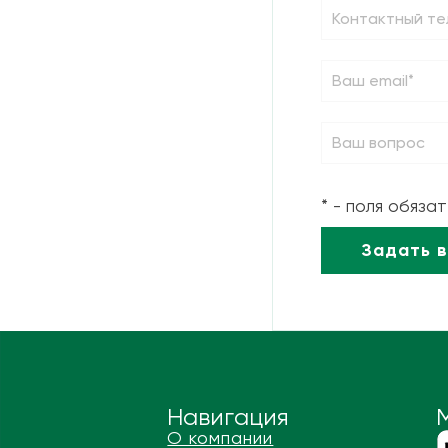
* - поля обяза
Навигация
О компании