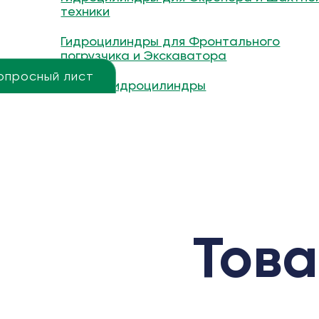
техники
Гидроцилиндры для Фронтального
погрузчика и Экскаватора
опросный лист
Другие гидроцилиндры
Това