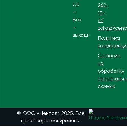
Сб
262-
–
10-
Вск
66
–
zakaz@centa
выходной
Политика
конфиденци
Согласие
на
обработку
персональн
данных
© ООО «Центал» 2025. Все
права зарезервированы.