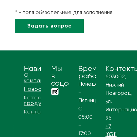
* - поля обязательные для заполнения
Навигация
Мы
Время
Контакт
О
в
работы
603002,
компании
соцсетях
Понедельник
Нижний
Новости
–
Новгород,
Каталог
Пятница
ул.
продукции
С
Интернацио
Контакты
08:00
95
–
+7
17:00
(831)