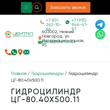
Заказать звонок
+7 831
+7 (915)
262-10-
946-41-
66
97
603002, Нижний
Новгород, ул.
Интернациональная,
zakaz@
cental.su
95
Главная
/
Гидроцилиндры
/ Гидроцилиндр
ЦГ-80.40х500.11
ГИДРОЦИЛИНДР
ЦГ-80.40Х500.11