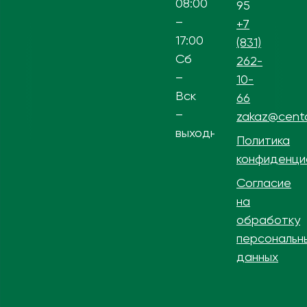
08:00
95
–
+7
17:00
(831)
Сб
262-
–
10-
Вск
66
–
zakaz@centa
выходной
Политика
конфиденци
Согласие
на
обработку
персональн
данных