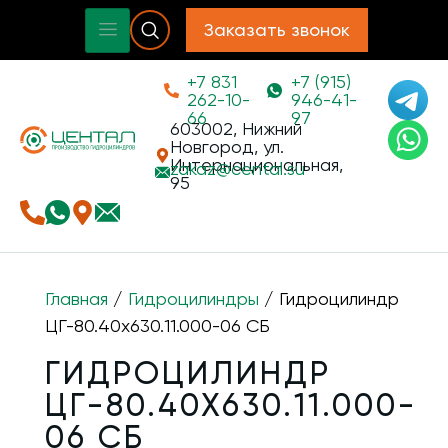
Заказать звонок
+7 831
+7 (915)
262-10-
946-41-
66
97
603002, Нижний
Новгород, ул.
Интернациональная,
zakaz@
cental.su
95
Главная
/
Гидроцилиндры
/ Гидроцилиндр
ЦГ-80.40х630.11.000-06 СБ
ГИДРОЦИЛИНДР
ЦГ-80.40Х630.11.000-
06 СБ