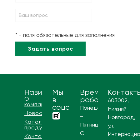
* - поля обязательные для заполнения
Навигация
Мы
Время
Контакт
О
в
работы
603002,
компании
соцсетях
Понедельник
Нижний
Новости
–
Новгород,
Каталог
Пятница
ул.
продукции
С
Интернацио
Контакты