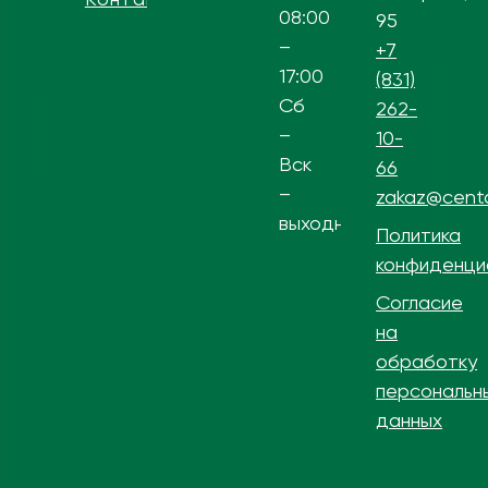
08:00
95
–
+7
17:00
(831)
Сб
262-
–
10-
Вск
66
–
zakaz@centa
выходной
Политика
конфиденци
Согласие
на
обработку
персональн
данных