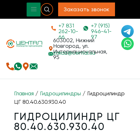
Заказать звонок
+7 831
+7 (915)
262-10-
946-41-
66
97
603002, Нижний
Новгород, ул.
Интернациональная,
zakaz@
cental.su
95
Главная
/
Гидроцилиндры
/ Гидроцилиндр
ЦГ 80.40.630.930.40
ГИДРОЦИЛИНДР ЦГ
80.40.630.930.40