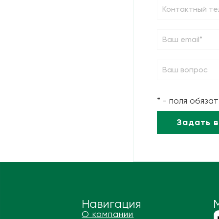
* - поля обяза
Навигация
О компании