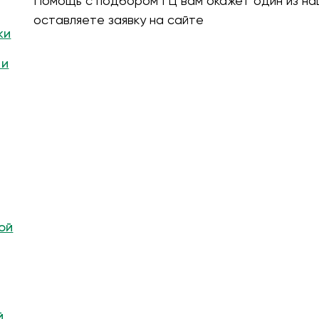
Помощь с подбором ГЦ вам окажет один из на
оставляете заявку на сайте
ки
 и
ой
й