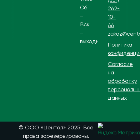
Сб
262-
–
10-
Вск
66
–
zakaz@centa
выходной
Политика
конфиденци
Согласие
на
обработку
персональн
данных
© ООО «Центал» 2025. Все
права зарезервированы.