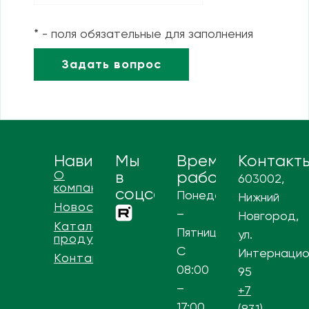
* - поля обязательные для заполнения
Навигация
Мы
Время
Контакт
О
в
работы
603002,
компании
соцсетях
Понедельник
Нижний
Новости
–
Новгород,
Каталог
Пятница
ул.
продукции
С
Интернацио
Контакты
08:00
95
–
+7
17:00
(831)