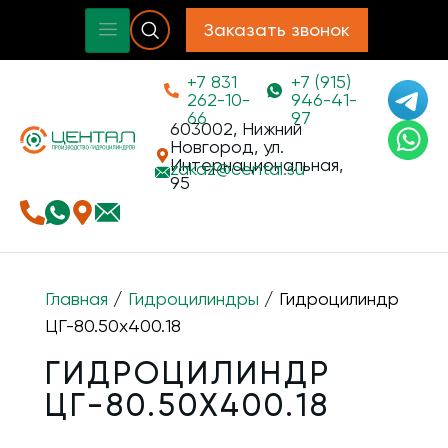
Заказать звонок
+7 831
+7 (915)
262-10-
946-41-
66
97
603002, Нижний
Новгород, ул.
Интернациональная,
zakaz@
cental.su
95
Главная
/
Гидроцилиндры
/ Гидроцилиндр
ЦГ-80.50х400.18
ГИДРОЦИЛИНДР
ЦГ-80.50Х400.18