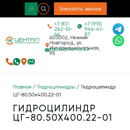
Заказать звонок
+7 831
+7 (915)
262-10-
946-41-
66
97
603002, Нижний
Новгород, ул.
Интернациональная,
zakaz@
cental.su
95
Главная
/
Гидроцилиндры
/ Гидроцилиндр
ЦГ-80.50х400.22-01
ГИДРОЦИЛИНДР
ЦГ-80.50Х400.22-01