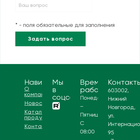
* - поля обязательные для заполнения
Навигация
Мы
Время
Контакт
О
в
работы
603002,
компании
соцсетях
Понедельник
Нижний
Новости
–
Новгород,
Каталог
Пятница
ул.
продукции
С
Интернацио
Контакты
08:00
95
–