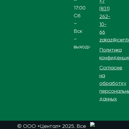
+7
17:00
(831)
Сб
262-
–
10-
Вск
66
–
zakaz@centa
выходной
Политика
конфиденци
Согласие
на
обработку
персональн
данных
© ООО «Центал» 2025. Все