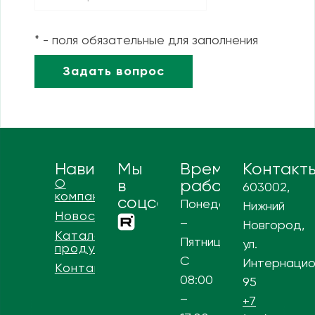
* - поля обязательные для заполнения
Навигация
Мы
Время
Контакт
О
в
работы
603002,
компании
соцсетях
Понедельник
Нижний
Новости
–
Новгород,
Каталог
Пятница
ул.
продукции
С
Интернацио
Контакты
08:00
95
–
+7