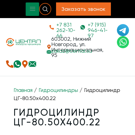
Заказать звонок
+7 831
+7 (915)
262-10-
946-41-
66
97
603002, Нижний
Новгород, ул.
Интернациональная,
zakaz@
cental.su
95
Главная
/
Гидроцилиндры
/ Гидроцилиндр
ЦГ-80.50х400.22
ГИДРОЦИЛИНДР
ЦГ-80.50Х400.22