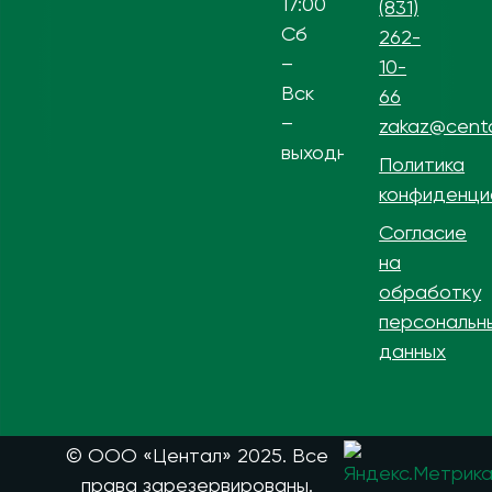
17:00
(831)
Сб
262-
–
10-
Вск
66
–
zakaz@centa
выходной
Политика
конфиденци
Согласие
на
обработку
персональн
данных
© ООО «Центал» 2025. Все
права зарезервированы.