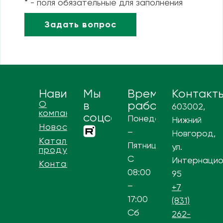
* - поля обязательные для заполнения
Навигация
Мы
Время
Контакт
О
в
работы
603002,
компании
соцсетях
Понедельник
Нижний
Новости
–
Новгород,
Каталог
Пятница
ул.
продукции
С
Интернацио
Контакты
08:00
95
–
+7
17:00
(831)
Сб
262-