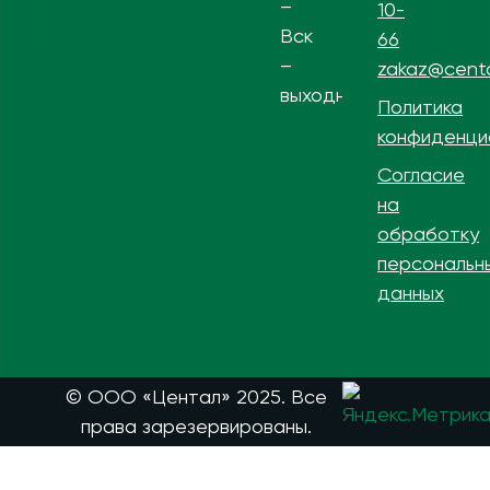
–
10-
Вск
66
–
zakaz@centa
выходной
Политика
конфиденци
Согласие
на
обработку
персональн
данных
© ООО «Центал» 2025. Все
права зарезервированы.