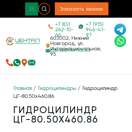
Заказать звонок
+7 831
+7 (915)
262-10-
946-41-
66
97
603002, Нижний
Новгород, ул.
Интернациональная,
zakaz@
cental.su
95
Главная
/
Гидроцилиндры
/ Гидроцилиндр
ЦГ-80.50х460.86
ГИДРОЦИЛИНДР
ЦГ-80.50Х460.86