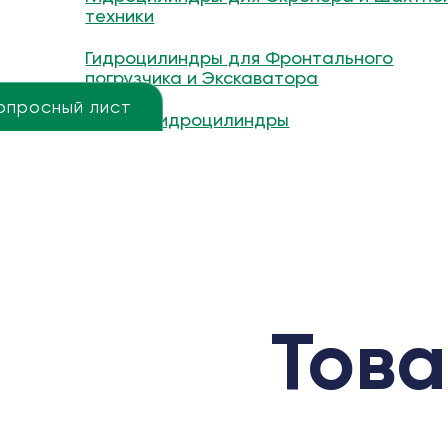
техники
Гидроцилиндры для Фронтального
погрузчика и Экскаватора
опросный лист
Другие гидроцилиндры
Това