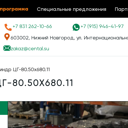
 программа
Специальные предложения
Парт
+7 831 262-10-66
+7 (915) 946-41-97
603002, Нижний Новгород, ул. Интернациональна
zakaz@
cental.su
индр ЦГ-80.50х680.11
-80.50Х680.11