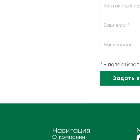
* - поля обяза
Навигация
О компании