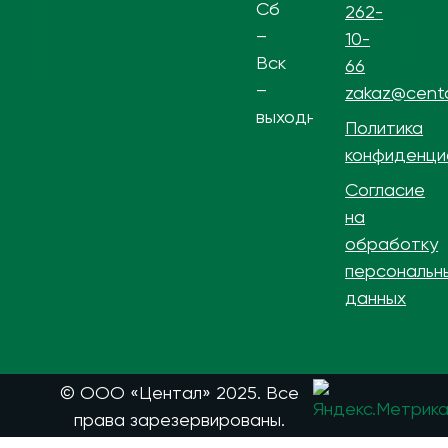
Сб
262-
–
10-
Вск
66
–
zakaz@centa
выходной
Политика
конфиденци
Согласие
на
обработку
персональн
данных
© ООО «Центал» 2025. Все
права зарезервированы.