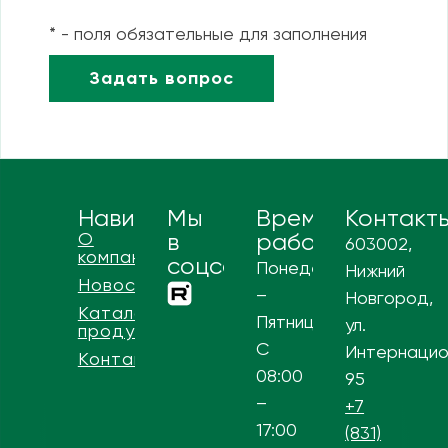
* - поля обязательные для заполнения
Навигация
Мы
Время
Контакт
О
в
работы
603002,
компании
соцсетях
Понедельник
Нижний
Новости
–
Новгород,
Каталог
Пятница
ул.
продукции
С
Интернацио
Контакты
08:00
95
–
+7
17:00
(831)