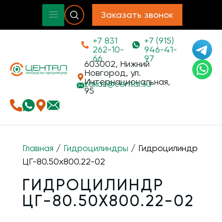
Заказать звонок
+7 831
+7 (915)
262-10-
946-41-
66
97
603002, Нижний
Новгород, ул.
Интернациональная,
zakaz@
cental.su
95
Главная
/
Гидроцилиндры
/ Гидроцилиндр
ЦГ-80.50х800.22-02
ГИДРОЦИЛИНДР
ЦГ-80.50Х800.22-02