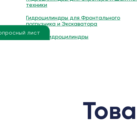
техники
Гидроцилиндры для Фронтального
погрузчика и Экскаватора
опросный лист
Другие гидроцилиндры
Това