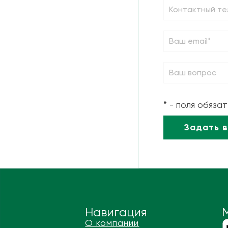
* - поля обяза
Навигация
О компании