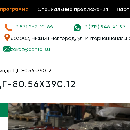
 программа
Специальные предложения
Парт
+7 831 262-10-66
+7 (915) 946-41-97
603002, Нижний Новгород, ул. Интернациональна
zakaz@
cental.su
индр ЦГ-80.56х390.12
-80.56Х390.12