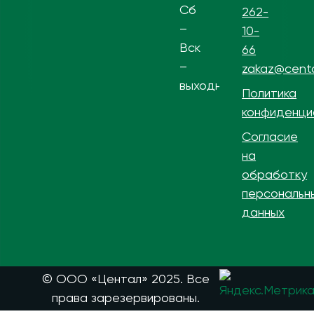
Сб
262-
–
10-
Вск
66
–
zakaz@centa
выходной
Политика
конфиденци
Согласие
на
обработку
персональн
данных
© ООО «Центал» 2025. Все
права зарезервированы.