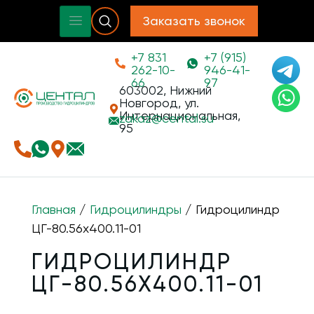
Заказать звонок
+7 831
+7 (915)
262-10-
946-41-
66
97
603002, Нижний
Новгород, ул.
Интернациональная,
zakaz@
cental.su
95
Главная
/
Гидроцилиндры
/ Гидроцилиндр
ЦГ-80.56х400.11-01
ГИДРОЦИЛИНДР
ЦГ-80.56Х400.11-01