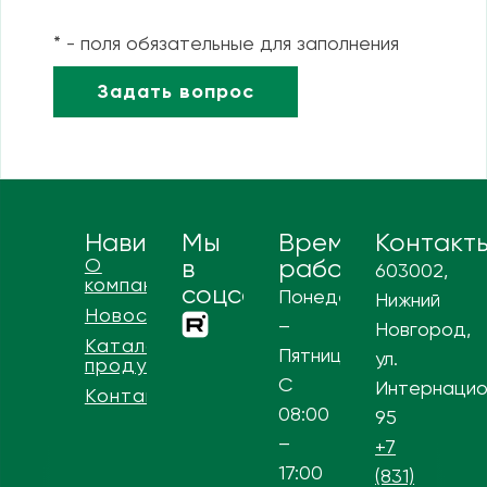
* - поля обязательные для заполнения
Навигация
Мы
Время
Контакт
О
в
работы
603002,
компании
соцсетях
Понедельник
Нижний
Новости
–
Новгород,
Каталог
Пятница
ул.
продукции
С
Интернацио
Контакты
08:00
95
–
+7
17:00
(831)