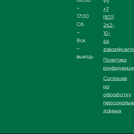
95
–
+7
17:00
(831)
Сб
262-
–
10-
Вск
66
–
zakaz@centa
выходной
Политика
конфиденци
Согласие
на
обработку
персональн
данных