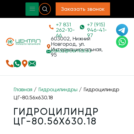
Заказать звонок
+7 831
+7 (915)
262-10-
946-41-
66
97
603002, Нижний
Новгород, ул.
Интернациональная,
zakaz@
cental.su
95
Главная
/
Гидроцилиндры
/ Гидроцилиндр
ЦГ-80.56х630.18
ГИДРОЦИЛИНДР
ЦГ-80.56Х630.18