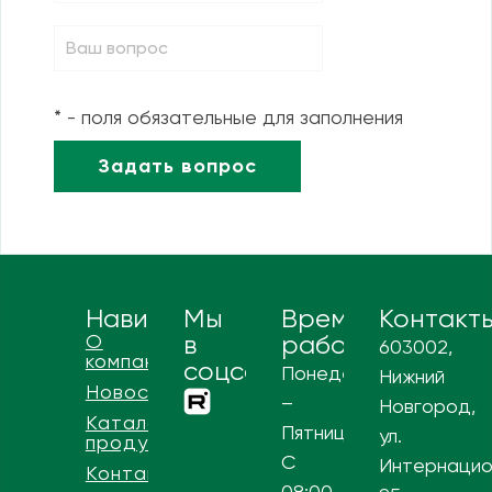
* - поля обязательные для заполнения
Навигация
Мы
Время
Контакт
О
в
работы
603002,
компании
соцсетях
Понедельник
Нижний
Новости
–
Новгород,
Каталог
Пятница
ул.
продукции
С
Интернацио
Контакты
08:00