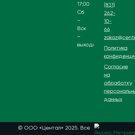
17:00
(831)
Сб
262-
–
10-
Вск
66
–
zakaz@centa
выходной
Политика
конфиденци
Согласие
на
обработку
персональн
данных
© ООО «Центал» 2025. Все