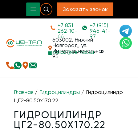
Заказать звонок
+7 831
+7 (915)
262-10-
946-41-
66
97
603002, Нижний
Новгород, ул.
Интернациональная,
zakaz@
cental.su
95
Главная
/
Гидроцилиндры
/ Гидроцилиндр
ЦГ2-80.50х170.22
ГИДРОЦИЛИНДР
ЦГ2-80.50Х170.22