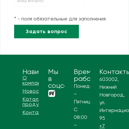
* - поля обязательные для заполнения
Навигация
Мы
Время
Контакт
О
в
работы
603002,
компании
соцсетях
Понедельник
Нижний
Новости
–
Новгород,
Каталог
Пятница
ул.
продукции
С
Интернацио
Контакты
08:00
95
–
+7