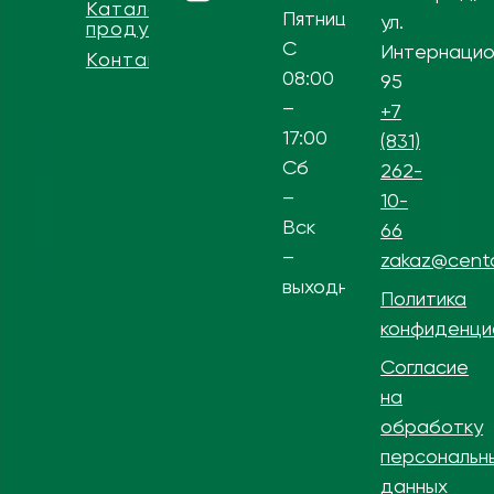
Каталог
Пятница
ул.
продукции
С
Интернацио
Контакты
08:00
95
–
+7
17:00
(831)
Сб
262-
–
10-
Вск
66
–
zakaz@centa
выходной
Политика
конфиденци
Согласие
на
обработку
персональн
данных