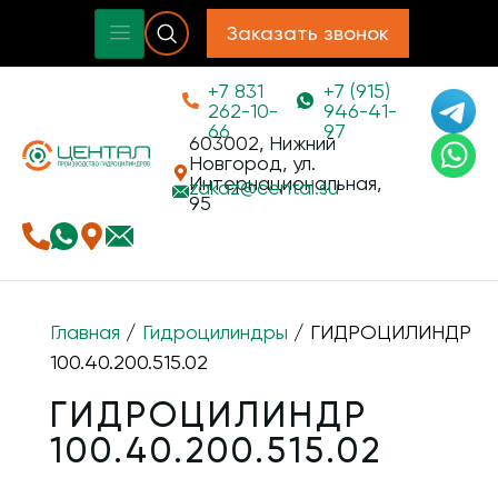
Заказать звонок
+7 831
+7 (915)
262-10-
946-41-
66
97
603002, Нижний
Новгород, ул.
Интернациональная,
zakaz@
cental.su
95
Главная
/
Гидроцилиндры
/ ГИДРОЦИЛИНДР
100.40.200.515.02
ГИДРОЦИЛИНДР
100.40.200.515.02