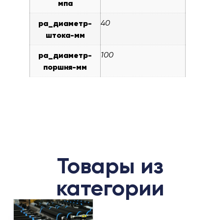
мпа
pa_диаметр-
40
штока-мм
pa_диаметр-
100
поршня-мм
Товары из
категории