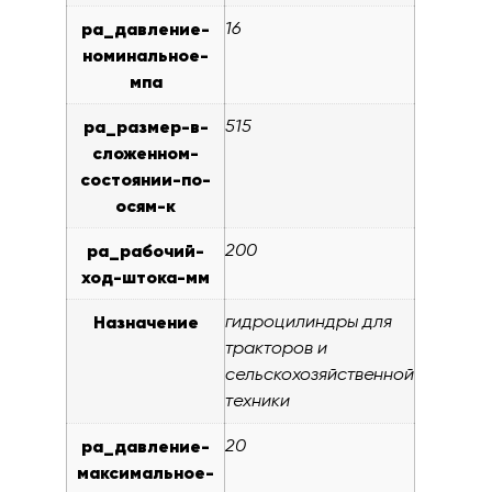
pa_давление-
16
номинальное-
мпа
pa_размер-в-
515
сложенном-
состоянии-по-
осям-к
pa_рабочий-
200
ход-штока-мм
Назначение
гидроцилиндры для
тракторов и
сельскохозяйственной
техники
pa_давление-
20
максимальное-