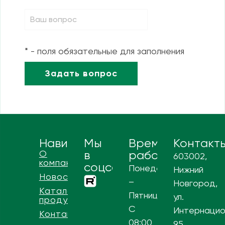
* - поля обязательные для заполнения
Навигация
Мы
Время
Контакт
О
в
работы
603002,
компании
соцсетях
Понедельник
Нижний
Новости
–
Новгород,
Каталог
Пятница
ул.
продукции
С
Интернацио
Контакты
08:00
95