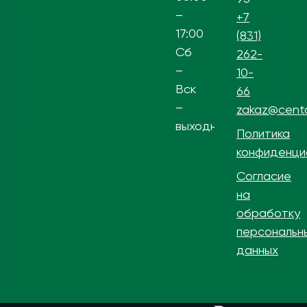
–
+7
17:00
(831)
Сб
262-
–
10-
Вск
66
–
zakaz@centa
выходной
Политика
конфиденци
Согласие
на
обработку
персональн
данных