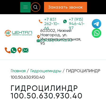
Заказать звонок
+7 831
+7 (915)
262-10-
946-41-
66
97
603002, Нижний
Новгород, ул.
Интернациональная,
zakaz@
cental.su
95
Главная
/
Гидроцилиндры
/ ГИДРОЦИЛИНДР
100.50.630.930.40
ГИДРОЦИЛИНДР
100.50.630.930.40