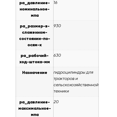
pa_давление-
16
номинальное-
мпа
pa_размер-в-
930
сложенном-
состоянии-по-
осям-к
pa_рабочий-
630
ход-штока-мм
Назначение
гидроцилиндры для
тракторов и
сельскохозяйственной
техники
pa_давление-
20
максимальное-
мпа