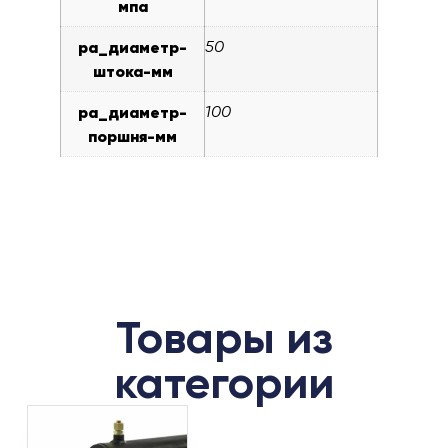
мпа
pa_диаметр-
50
штока-мм
pa_диаметр-
100
поршня-мм
Товары из
категории