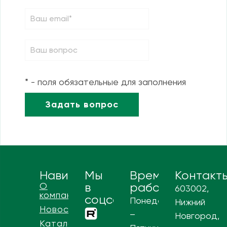
* - поля обязательные для заполнения
Навигация
Мы
Время
Контакт
О
в
работы
603002,
компании
соцсетях
Понедельник
Нижний
Новости
–
Новгород,
Каталог