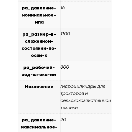
pa_давление-
16
номинальное-
мпа
pa_размер-в-
1100
сложенном-
состоянии-по-
осям-к
pa_рабочий-
800
ход-штока-мм
Назначение
гидроцилиндры для
тракторов и
сельскохозяйственной
техники
pa_давление-
20
максимальное-