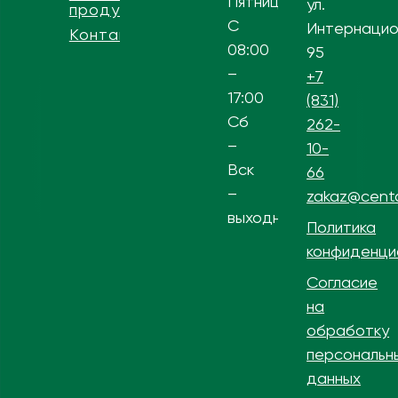
Пятница
ул.
продукции
С
Интернацио
Контакты
08:00
95
–
+7
17:00
(831)
Сб
262-
–
10-
Вск
66
–
zakaz@centa
выходной
Политика
конфиденци
Согласие
на
обработку
персональн
данных