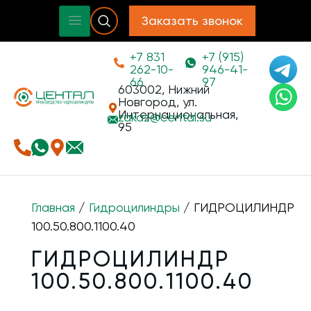
Заказать звонок
+7 831
+7 (915)
262-10-
946-41-
66
97
603002, Нижний
Новгород, ул.
Интернациональная,
zakaz@
cental.su
95
Главная
/
Гидроцилиндры
/ ГИДРОЦИЛИНДР
100.50.800.1100.40
ГИДРОЦИЛИНДР
100.50.800.1100.40