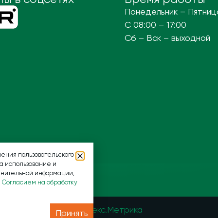
Понедельник – Пятниц
С 08:00 – 17:00
Сб – Вск – выходной
ения пользовательского
на использование и
лнительной информации,
и
Согласием на обработку
арезервированы.
Принять