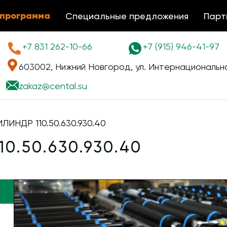
 программа
Специальные предложения
Парт
+7 831 262-10-66
+7 (915) 946-41-97
603002, Нижний Новгород, ул. Интернациональна
zakaz@
cental.su
ИНДР 110.50.630.930.40
0.50.630.930.40