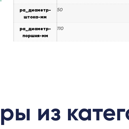
pa_диаметр-
50
штока-мм
pa_диаметр-
110
поршня-мм
ры из кате