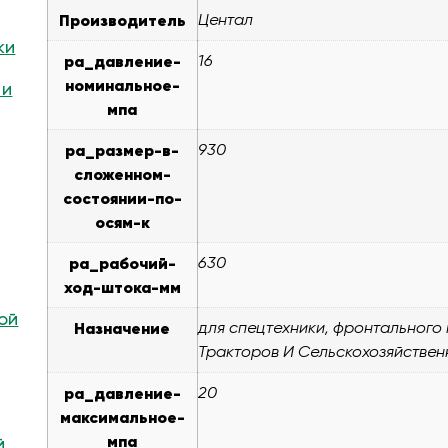
Производитель
Центал
ки
pa_давление-
16
номинальное-
 и
мпа
pa_размер-в-
930
сложенном-
состоянии-по-
осям-к
pa_рабочий-
630
ход-штока-мм
ой
Назначение
для спецтехники, фронтального
Тракторов И Сельскохозяйствен
pa_давление-
20
максимальное-
мпа
й