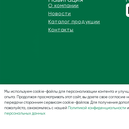
О компании
Новости
Каталог продукции
Контакты
Мы используем cookie-файлы для персонализации контента и улучш
опыта. Продолжая просматривать этот сайт, вы даете свое согласие 
передачи сторонним сервисам cookie-файлов. Для получения допо
пожалуйста, ознакомьтесь с нашей
Политикой конфиденциальности
персональных данных
© ООО «Центал» 2025. Все права з