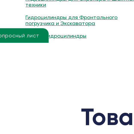
техники
Гидроцилиндры для Фронтального
погрузчика и Экскаватора
опросный лист
Другие гидроцилиндры
Това