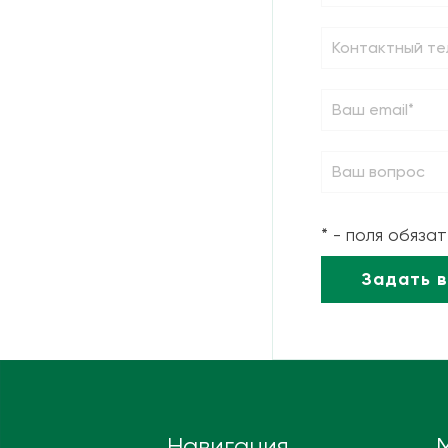
* - поля обяза
Навигация