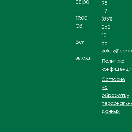
08:00
95
–
+7
17:00
(831)
Сб
262-
–
10-
Вск
66
–
zakaz@centa
выходной
Политика
конфиденци
Согласие
на
обработку
персональн
данных