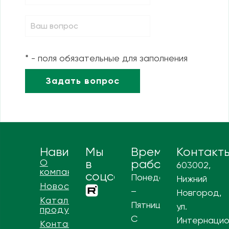
* - поля обязательные для заполнения
Навигация
Мы
Время
Контакт
О
в
работы
603002,
компании
соцсетях
Понедельник
Нижний
Новости
–
Новгород,
Каталог
Пятница
ул.
продукции
С
Интернацио
Контакты