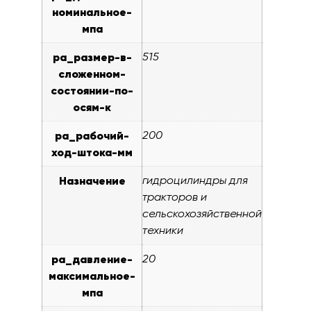
номинальное-
мпа
pa_размер-в-
515
сложенном-
состоянии-по-
осям-к
pa_рабочий-
200
ход-штока-мм
Назначение
гидроцилиндры для
тракторов и
сельскохозяйственной
техники
pa_давление-
20
максимальное-
мпа