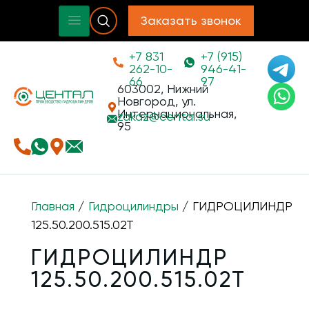
Заказать звонок
+7 831
+7 (915)
262-10-
946-41-
66
97
603002, Нижний
Новгород, ул.
Интернациональная,
zakaz@
cental.su
95
Главная
/
Гидроцилиндры
/ ГИДРОЦИЛИНДР
125.50.200.515.02Т
ГИДРОЦИЛИНДР
125.50.200.515.02Т