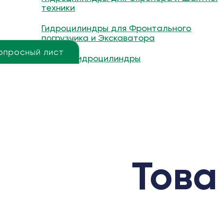
техники
Гидроцилиндры для Фронтального
погрузчика и Экскаватора
опросный лист
Другие гидроцилиндры
Това