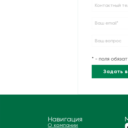
* - поля обяза
Навигация
О компании