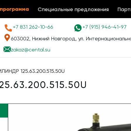
 программа
Специальные предложения
Парт
+7 831 262-10-66
+7 (915) 946-41-97
603002, Нижний Новгород, ул. Интернациональна
zakaz@
cental.su
ИНДР 125.63.200.515.50U
5.63.200.515.50U