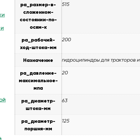
pa_размер-в-
515
сложенном-
ки
состоянии-по-
осям-к
 и
pa_рабочий-
200
ход-штока-мм
Назначение
гидроцилиндры для тракторов и
pa_давление-
20
максимальное-
мпа
ой
pa_диаметр-
63
штока-мм
pa_диаметр-
125
поршня-мм
й