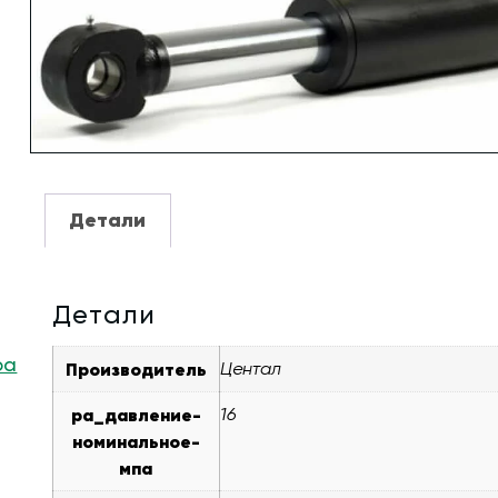
Детали
Детали
ра
Производитель
Центал
pa_давление-
16
номинальное-
мпа