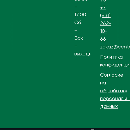
–
+7
17:00
(831)
Сб
262-
–
10-
Вск
66
–
zakaz@centa
выходной
Политика
конфиденци
Согласие
на
обработку
персональн
данных