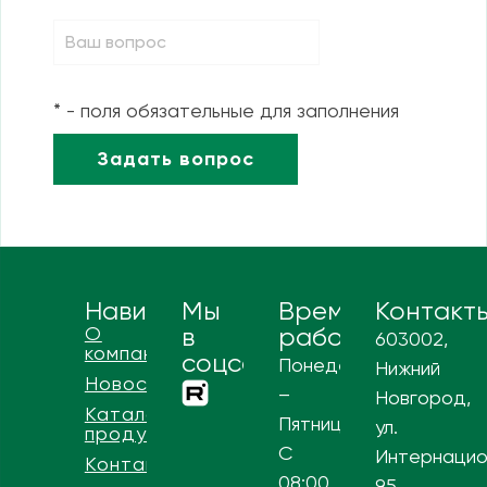
* - поля обязательные для заполнения
Навигация
Мы
Время
Контакт
О
в
работы
603002,
компании
соцсетях
Понедельник
Нижний
Новости
–
Новгород,
Каталог
Пятница
ул.
продукции
С
Интернацио
Контакты
08:00
95