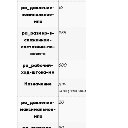
pa_давление-
16
номинальное-
мпа
pa_размер-в-
955
сложенном-
состоянии-по-
осям-к
pa_рабочий-
680
ход-штока-мм
Назначение
для
спецтехники
pa_давление-
20
максимальное-
мпа
pa_диаметр-
90