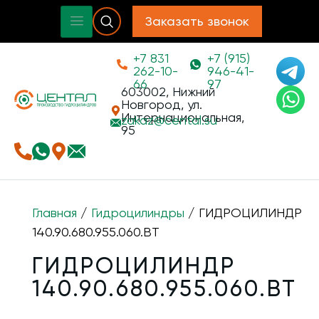
Заказать звонок
+7 831
+7 (915)
262-10-
946-41-
66
97
603002, Нижний
Новгород, ул.
Интернациональная,
zakaz@
cental.su
95
Главная
/
Гидроцилиндры
/ ГИДРОЦИЛИНДР
140.90.680.955.060.ВТ
ГИДРОЦИЛИНДР
140.90.680.955.060.ВТ