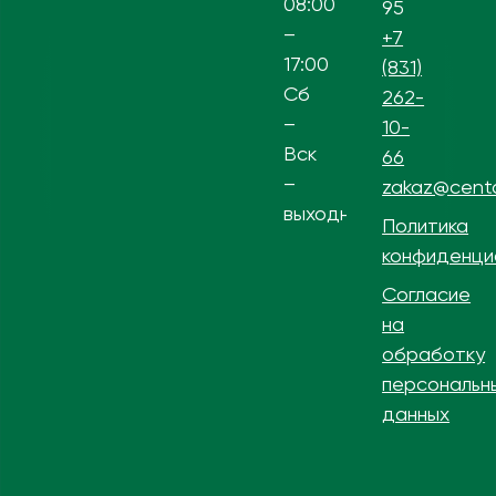
08:00
95
–
+7
17:00
(831)
Сб
262-
–
10-
Вск
66
–
zakaz@centa
выходной
Политика
конфиденци
Согласие
на
обработку
персональн
данных