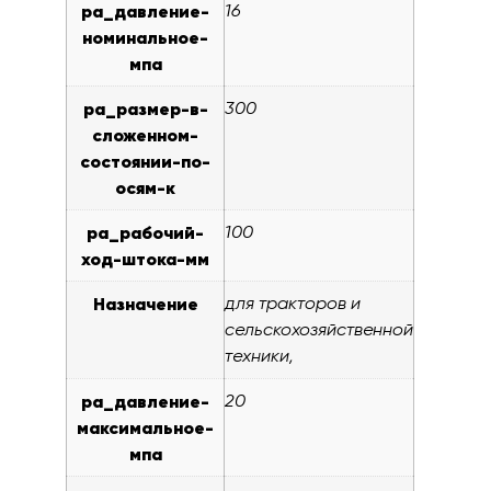
pa_давление-
16
номинальное-
мпа
pa_размер-в-
300
сложенном-
состоянии-по-
осям-к
pa_рабочий-
100
ход-штока-мм
Назначение
для тракторов и
сельскохозяйственной
техники,
pa_давление-
20
максимальное-
мпа