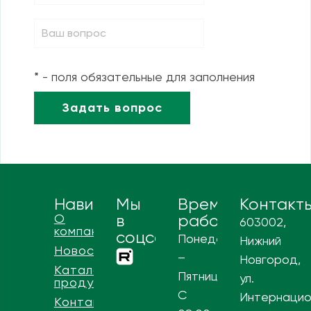
* - поля обязательные для заполнения
Навигация
Мы
Время
Контакт
О
в
работы
603002,
компании
соцсетях
Понедельник
Нижний
Новости
–
Новгород,
Каталог
Пятница
ул.
продукции
С
Интернацио
Контакты