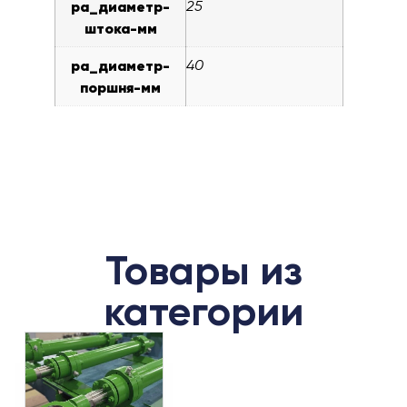
pa_диаметр-
25
штока-мм
pa_диаметр-
40
поршня-мм
Товары из
категории