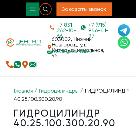
Заказать звонок
+7 831
+7 (915)
262-10-
946-41-
66
97
603002, Нижний
Новгород, ул.
Интернациональная,
zakaz@
cental.su
95
Главная
/
Гидроцилиндры
/ ГИДРОЦИЛИНДР
40.25.100.300.20.90
ГИДРОЦИЛИНДР
40.25.100.300.20.90