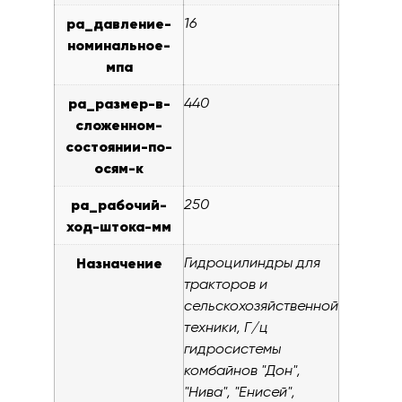
pa_давление-
16
номинальное-
мпа
pa_размер-в-
440
сложенном-
состоянии-по-
осям-к
pa_рабочий-
250
ход-штока-мм
Назначение
Гидроцилиндры для
тракторов и
сельскохозяйственной
техники, Г/ц
гидросистемы
комбайнов "Дон",
"Нива", "Енисей",