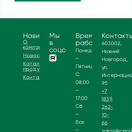
Навигация
Мы
Время
Контакт
О
в
работы
603002,
компании
соцсетях
Понедельник
Нижний
Новости
–
Новгород,
Каталог
Пятница
ул.
продукции
С
Интернацио
Контакты
08:00
95
–
+7
17:00
(831)
Сб
262-
–
10-
Вск
66
–
zakaz@centa