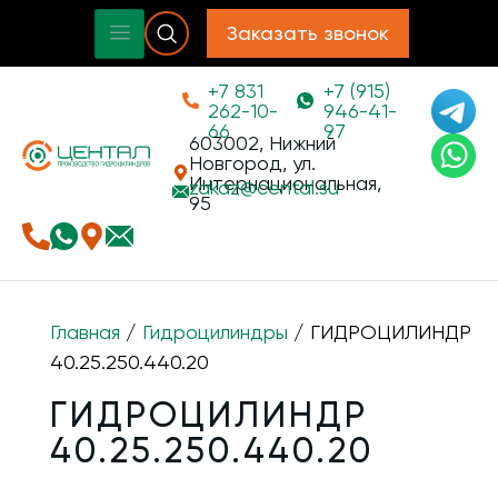
Заказать звонок
+7 831
+7 (915)
262-10-
946-41-
66
97
603002, Нижний
Новгород, ул.
Интернациональная,
zakaz@
cental.su
95
Главная
/
Гидроцилиндры
/ ГИДРОЦИЛИНДР
40.25.250.440.20
ГИДРОЦИЛИНДР
40.25.250.440.20