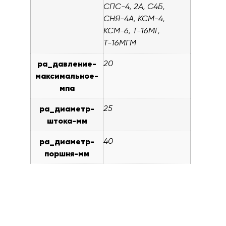
СПС-4, 2А, С4Б,
СНЯ-4А, КСМ-4,
КСМ-6, Т-16МГ,
Т-16МГМ
pa_давление-
20
максимальное-
мпа
pa_диаметр-
25
штока-мм
pa_диаметр-
40
поршня-мм