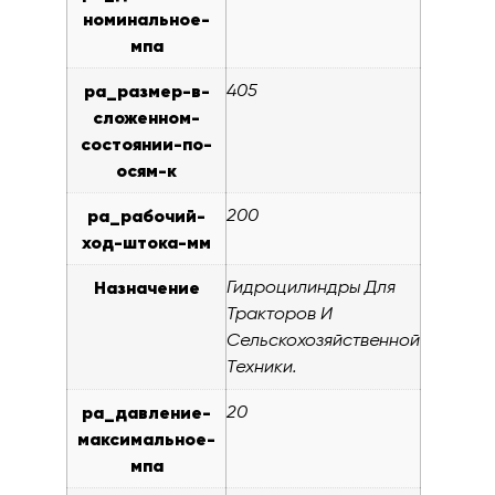
номинальное-
мпа
pa_размер-в-
405
сложенном-
состоянии-по-
осям-к
pa_рабочий-
200
ход-штока-мм
Назначение
Гидроцилиндры Для
Тракторов И
Сельскохозяйственной
Техники.
pa_давление-
20
максимальное-
мпа