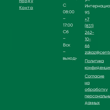
продукции
С
Интернацио
Контакты
08:00
95
–
+7
17:00
(831)
Сб
262-
–
10-
Вск
66
–
zakaz@centa
выходной
Политика
конфиденци
Согласие
на
обработку
персональн
данных