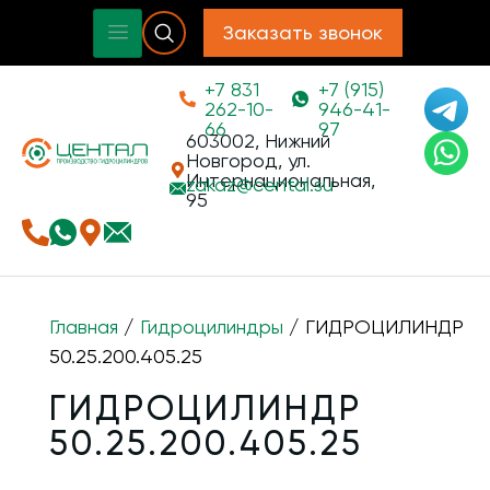
Заказать звонок
+7 831
+7 (915)
262-10-
946-41-
66
97
603002, Нижний
Новгород, ул.
Интернациональная,
zakaz@
cental.su
95
Главная
/
Гидроцилиндры
/ ГИДРОЦИЛИНДР
50.25.200.405.25
ГИДРОЦИЛИНДР
50.25.200.405.25