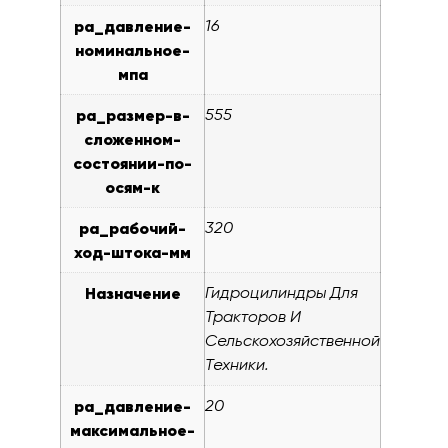
pa_давление-
16
номинальное-
мпа
pa_размер-в-
555
сложенном-
состоянии-по-
осям-к
pa_рабочий-
320
ход-штока-мм
Назначение
Гидроцилиндры Для
Тракторов И
Сельскохозяйственной
Техники.
pa_давление-
20
максимальное-