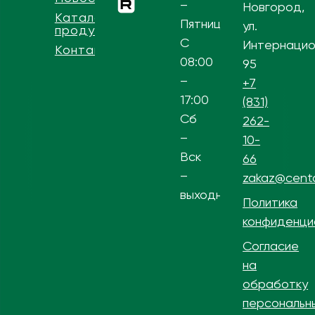
–
Новгород,
Каталог
Пятница
ул.
продукции
С
Интернацио
Контакты
08:00
95
–
+7
17:00
(831)
Сб
262-
–
10-
Вск
66
–
zakaz@centa
выходной
Политика
конфиденци
Согласие
на
обработку
персональн