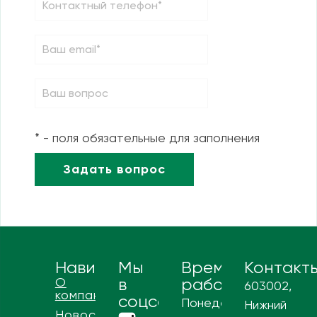
* - поля обязательные для заполнения
Навигация
Мы
Время
Контакт
О
в
работы
603002,
компании
соцсетях
Понедельник
Нижний
Новости