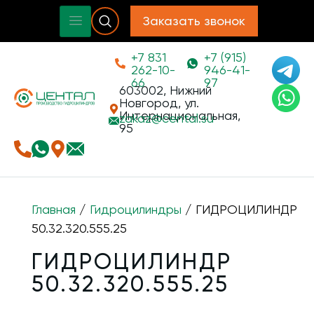
Заказать звонок
+7 831
+7 (915)
262-10-
946-41-
66
97
603002, Нижний
Новгород, ул.
Интернациональная,
zakaz@
cental.su
95
Главная
/
Гидроцилиндры
/ ГИДРОЦИЛИНДР
50.32.320.555.25
ГИДРОЦИЛИНДР
50.32.320.555.25