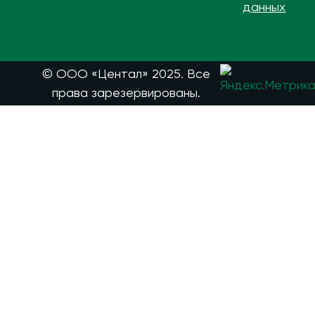
данных
© ООО «Центал» 2025. Все
права зарезервированы.