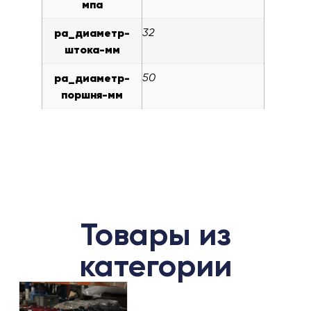
мпа
pa_диаметр-
32
штока-мм
pa_диаметр-
50
поршня-мм
Товары из
категории