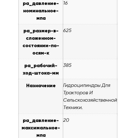
pa_давление-
16
номинальное-
мпа
pa_размер-в-
625
сложенном-
состоянии-по-
осям-к
pa_рабочий-
385
ход-штока-мм
Назначение
Гидроцилиндры Для
Тракторов И
Сельскохозяйственной
Техники.
pa_давление-
20
максимальное-
мпа