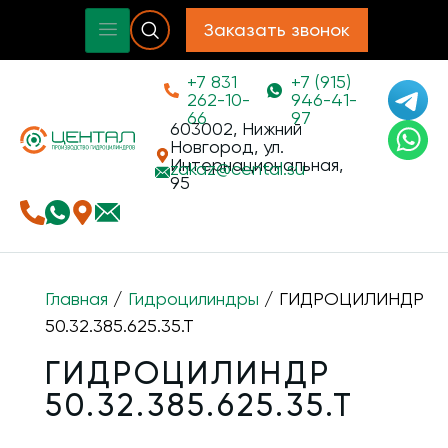
Заказать звонок
+7 831
+7 (915)
262-10-
946-41-
66
97
603002, Нижний
Новгород, ул.
Интернациональная,
zakaz@
cental.su
95
Главная
/
Гидроцилиндры
/ ГИДРОЦИЛИНДР
50.32.385.625.35.Т
ГИДРОЦИЛИНДР
50.32.385.625.35.Т