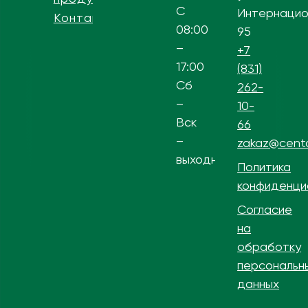
С
Интернацио
Контакты
08:00
95
–
+7
17:00
(831)
Сб
262-
–
10-
Вск
66
–
zakaz@centa
выходной
Политика
конфиденци
Согласие
на
обработку
персональн
данных