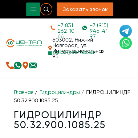
Заказать звонок
+7 831
+7 (915)
262-10-
946-41-
66
97
603002, Нижний
Новгород, ул.
Интернациональная,
zakaz@
cental.su
95
Главная
/
Гидроцилиндры
/ ГИДРОЦИЛИНДР
50.32.900.1085.25
ГИДРОЦИЛИНДР
50.32.900.1085.25