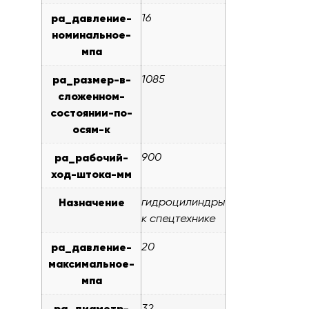
pa_давление-
16
номинальное-
мпа
pa_размер-в-
1085
сложенном-
состоянии-по-
осям-к
pa_рабочий-
900
ход-штока-мм
Назначение
гидроцилиндры
к спецтехнике
pa_давление-
20
максимальное-
мпа
pa_диаметр-
32