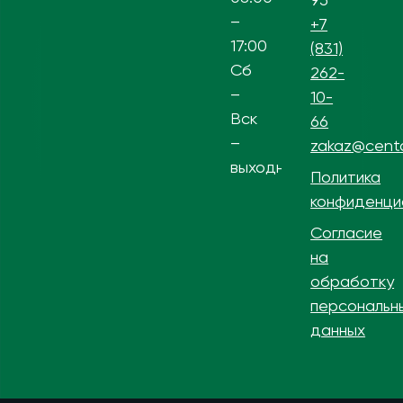
–
+7
17:00
(831)
Сб
262-
–
10-
Вск
66
–
zakaz@centa
выходной
Политика
конфиденци
Согласие
на
обработку
персональн
данных