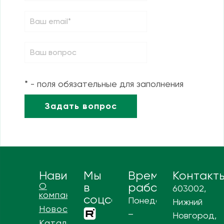
* - поля обязательные для заполнения
Навигация
Мы
Время
Контакт
О
в
работы
603002,
компании
соцсетях
Понедельник
Нижний
Новости
–
Новгород,
Каталог