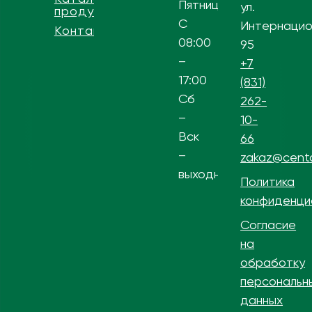
Пятница
ул.
продукции
С
Интернацио
Контакты
08:00
95
–
+7
17:00
(831)
Сб
262-
–
10-
Вск
66
–
zakaz@centa
выходной
Политика
конфиденци
Согласие
на
обработку
персональн
данных