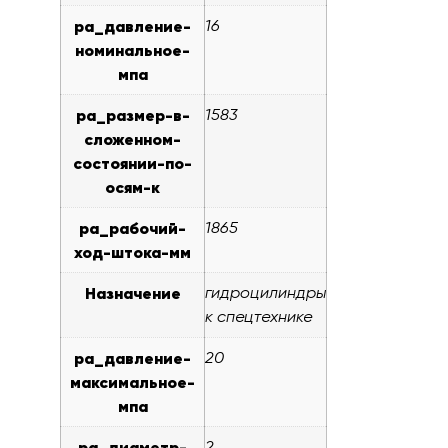
pa_давление-
16
номинальное-
мпа
pa_размер-в-
1583
сложенном-
состоянии-по-
осям-к
pa_рабочий-
1865
ход-штока-мм
Назначение
гидроцилиндры
к спецтехнике
pa_давление-
20
максимальное-
мпа
pa_диаметр-
2