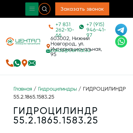
Заказать звонок
+7 831
+7 (915)
262-10-
946-41-
66
97
603002, Нижний
Новгород, ул.
Интернациональная,
zakaz@
cental.su
95
Главная
/
Гидроцилиндры
/ ГИДРОЦИЛИНДР
55.2.1865.1583.25
ГИДРОЦИЛИНДР
55.2.1865.1583.25