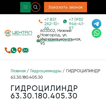
Заказать звонок
+7 831
+7 (915)
262-10-
946-41-
66
97
603002, Нижний
Новгород, ул.
Интернациональная,
zakaz@
cental.su
95
Главная
/
Гидроцилиндры
/ ГИДРОЦИЛИНДР
63.30.180.405.30
ГИДРОЦИЛИНДР
63.30.180.405.30