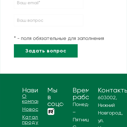
* - поля обязательные для заполнения
Навигация
Мы
Время
Контакт
О
в
работы
603002,
компании
соцсетях
Понедельник
Нижний
Новости
–
Новгород,
Каталог
Пятница
ул.
продукции