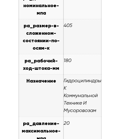
номинальное-
мпа
pa_размер-в-
405
сложенном-
состоянии-по-
осям-к
pa_рабочий-
180
ход-штока-мм
Назначение
Гидроцилиндры
К
Коммунальной
Технике И
Мусоровозам
pa_давление-
20
максимальное-
мпа