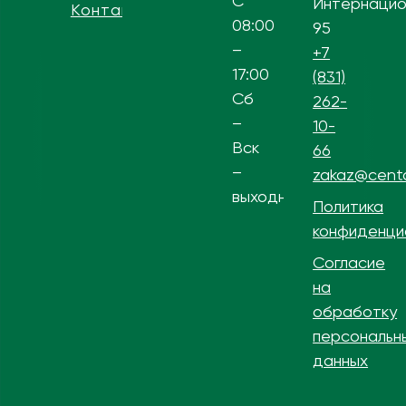
С
Интернацио
Контакты
08:00
95
–
+7
17:00
(831)
Сб
262-
–
10-
Вск
66
–
zakaz@centa
выходной
Политика
конфиденци
Согласие
на
обработку
персональн
данных