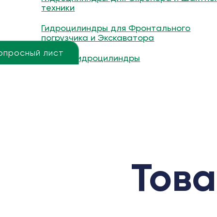
техники
Гидроцилиндры для Фронтального
погрузчика и Экскаватора
опросный лист
Другие гидроцилиндры
Това