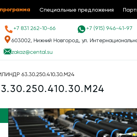
 программа
Специальные предложения
Парт
+7 831 262-10-66
+7 (915) 946-41-97
603002, Нижний Новгород, ул. Интернациональна
zakaz@
cental.su
ИНДР 63.30.250.410.30.М24
.30.250.410.30.М24