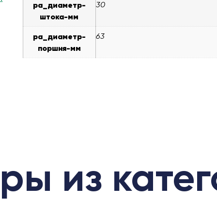
pa_диаметр-
30
штока-мм
pa_диаметр-
63
поршня-мм
ры из кате