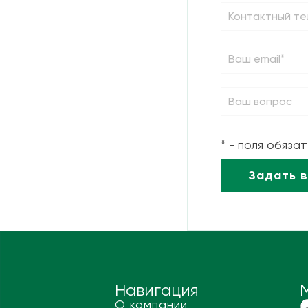
* - поля обяза
Навигация
О компании