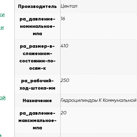
Производитель
Центал
ки
pa_давление-
16
номинальное-
 и
мпа
pa_размер-в-
410
сложенном-
состоянии-по-
осям-к
pa_рабочий-
250
ход-штока-мм
ой
Назначение
Гидроцилиндры К Коммунальной
pa_давление-
20
максимальное-
мпа
й