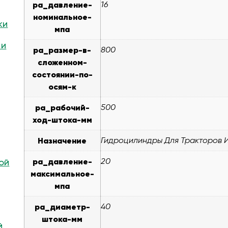
pa_давление-
16
номинальное-
ки
мпа
 и
pa_размер-в-
800
сложенном-
состоянии-по-
осям-к
pa_рабочий-
500
ход-штока-мм
Назначение
Гидроцилиндры Для Тракторов И
pa_давление-
20
ой
максимальное-
мпа
pa_диаметр-
40
штока-мм
й