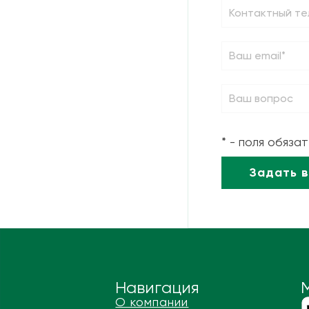
* - поля обяза
Навигация
О компании