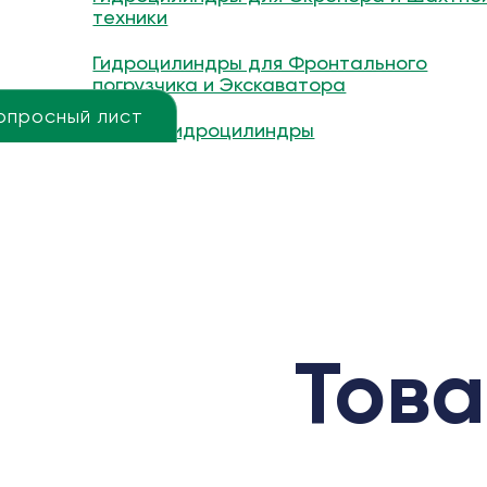
техники
Гидроцилиндры для Фронтального
погрузчика и Экскаватора
опросный лист
Другие гидроцилиндры
Това