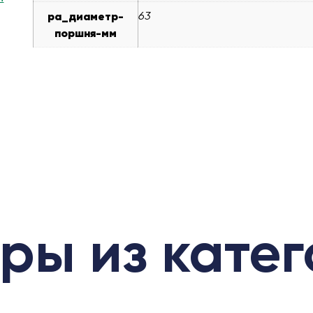
pa_диаметр-
63
поршня-мм
ры из кате