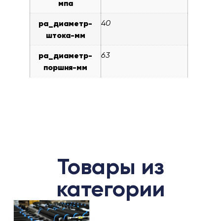
мпа
pa_диаметр-
40
штока-мм
pa_диаметр-
63
поршня-мм
Товары из
категории