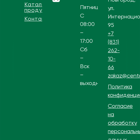
Каталог
Пятница
ул.
продукции
С
Интернацио
Контакты
08:00
95
–
+7
17:00
(831)
Сб
262-
–
10-
Вск
66
–
zakaz@centa
выходной
Политика
конфиденци
Согласие
на
обработку
персональн
данных