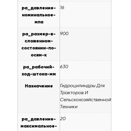
pa_давление-
16
номинальное-
мпа
pa_размер-в-
900
сложенном-
состоянии-по-
осям-к
pa_рабочий-
630
ход-штока-мм
Назначение
Гидроцилиндры Для
Тракторов И
Сельскохозяйственной
Техники
pa_давление-
20
максимальное-