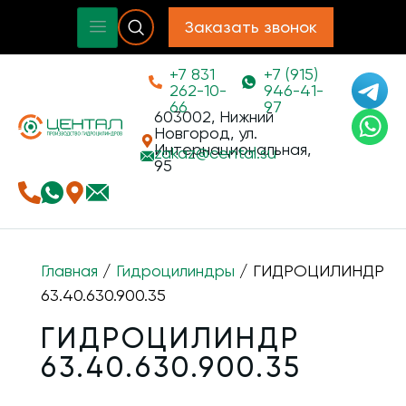
Заказать звонок
+7 831
+7 (915)
262-10-
946-41-
66
97
603002, Нижний
Новгород, ул.
Интернациональная,
zakaz@
cental.su
95
Главная
/
Гидроцилиндры
/ ГИДРОЦИЛИНДР
63.40.630.900.35
ГИДРОЦИЛИНДР
63.40.630.900.35