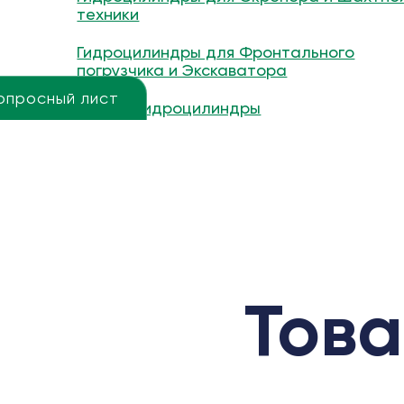
техники
Гидроцилиндры для Фронтального
погрузчика и Экскаватора
опросный лист
Другие гидроцилиндры
Това