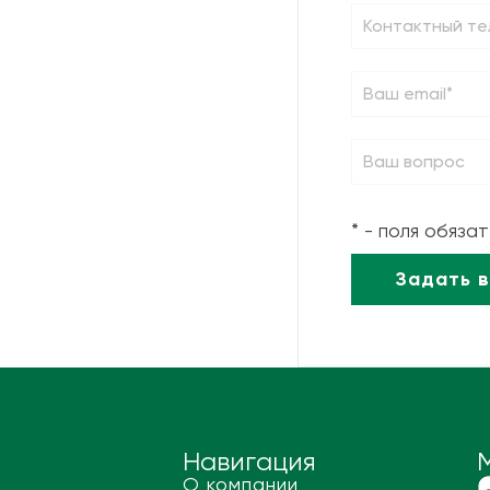
* - поля обяза
Навигация
О компании