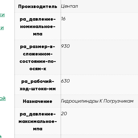
Производитель
Центал
ки
pa_давление-
16
номинальное-
 и
мпа
pa_размер-в-
930
сложенном-
состоянии-по-
осям-к
pa_рабочий-
630
ход-штока-мм
ой
Назначение
Гидроцилиндры К Погрузчикам
pa_давление-
20
максимальное-
мпа
й