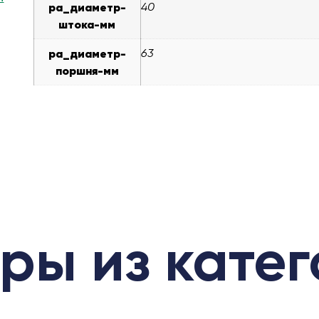
pa_диаметр-
40
штока-мм
pa_диаметр-
63
поршня-мм
ры из кате