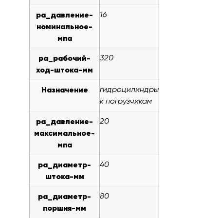
pa_давление-
16
номинальное-
мпа
pa_рабочий-
320
ход-штока-мм
Назначение
гидроцилиндры
к погрузчикам
pa_давление-
20
максимальное-
мпа
pa_диаметр-
40
штока-мм
pa_диаметр-
80
поршня-мм