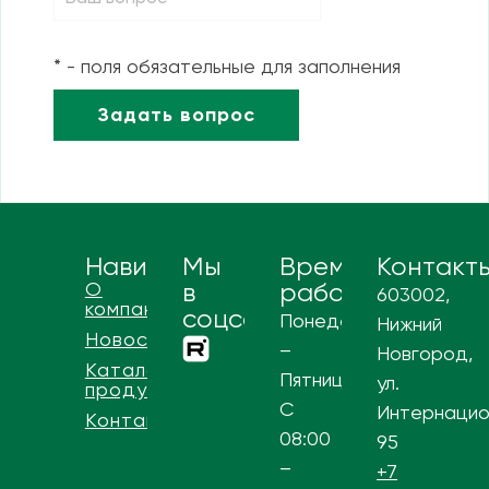
* - поля обязательные для заполнения
Навигация
Мы
Время
Контакт
О
в
работы
603002,
компании
соцсетях
Понедельник
Нижний
Новости
–
Новгород,
Каталог
Пятница
ул.
продукции
С
Интернацио
Контакты
08:00
95
–
+7