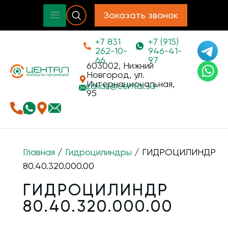
Заказать звонок
+7 831
+7 (915)
262-10-
946-41-
66
97
603002, Нижний
Новгород, ул.
Интернациональная,
zakaz@
cental.su
95
Главная
/
Гидроцилиндры
/ ГИДРОЦИЛИНДР
80.40.320.000.00
ГИДРОЦИЛИНДР
80.40.320.000.00