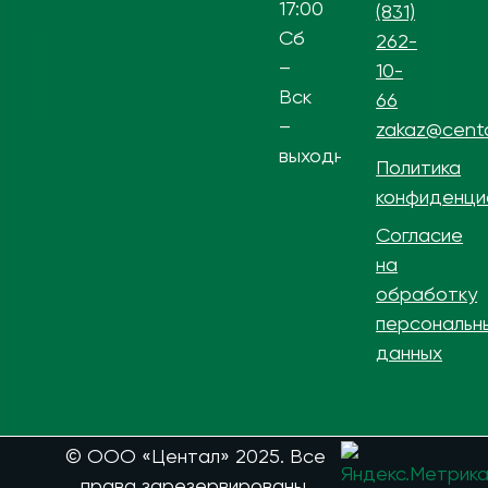
17:00
(831)
Сб
262-
–
10-
Вск
66
–
zakaz@centa
выходной
Политика
конфиденци
Согласие
на
обработку
персональн
данных
© ООО «Центал» 2025. Все
права зарезервированы.