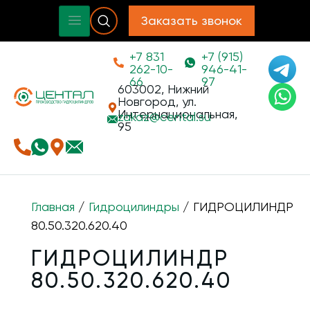
Заказать звонок
+7 831
+7 (915)
262-10-
946-41-
66
97
603002, Нижний
Новгород, ул.
Интернациональная,
zakaz@
cental.su
95
Главная
/
Гидроцилиндры
/ ГИДРОЦИЛИНДР
80.50.320.620.40
ГИДРОЦИЛИНДР
80.50.320.620.40