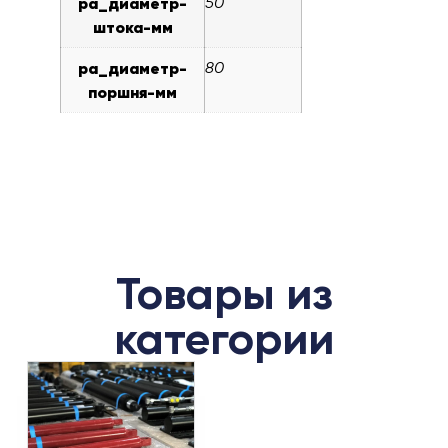
pa_диаметр-
50
штока-мм
pa_диаметр-
80
поршня-мм
Товары из
категории