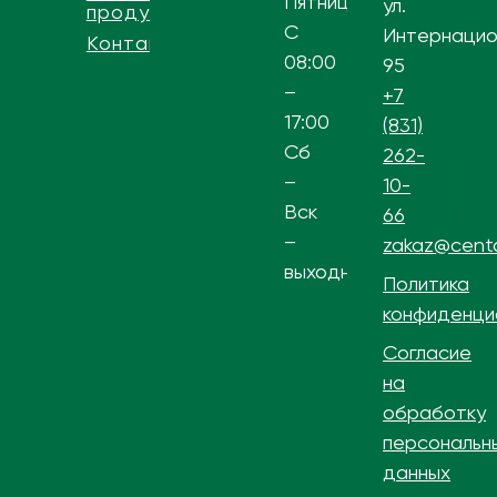
Пятница
ул.
продукции
С
Интернацио
Контакты
08:00
95
–
+7
17:00
(831)
Сб
262-
–
10-
Вск
66
–
zakaz@centa
выходной
Политика
конфиденци
Согласие
на
обработку
персональн
данных