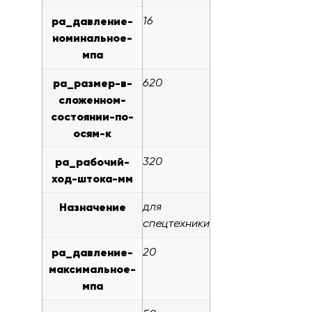
pa_давление-
16
номинальное-
мпа
pa_размер-в-
620
сложенном-
состоянии-по-
осям-к
pa_рабочий-
320
ход-штока-мм
Назначение
для
спецтехники
pa_давление-
20
максимальное-
мпа