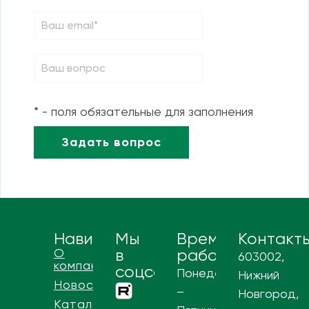
* - поля обязательные для заполнения
Навигация
Мы
Время
Контакт
О
в
работы
603002,
компании
соцсетях
Понедельник
Нижний
Новости
–
Новгород,
Каталог