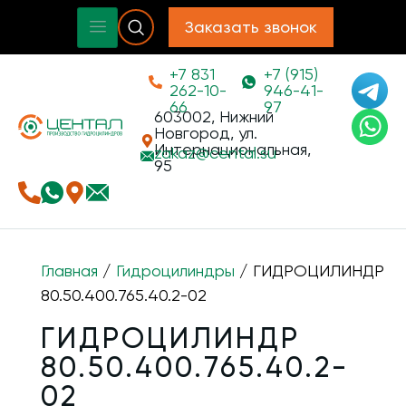
Заказать звонок
+7 831
+7 (915)
262-10-
946-41-
66
97
603002, Нижний
Новгород, ул.
Интернациональная,
zakaz@
cental.su
95
Главная
/
Гидроцилиндры
/ ГИДРОЦИЛИНДР
80.50.400.765.40.2-02
ГИДРОЦИЛИНДР
80.50.400.765.40.2-
02