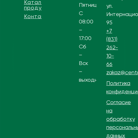
Каталог
Пятница
ул.
продукции
С
Интернацио
Контакты
08:00
95
–
+7
17:00
(831)
Сб
262-
–
10-
Вск
66
–
zakaz@centa
выходной
Политика
конфиденци
Согласие
на
обработку
персональн
данных