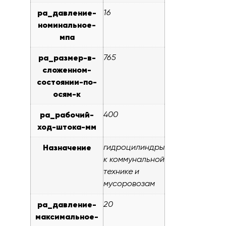
pa_давление-
16
номинальное-
мпа
pa_размер-в-
765
сложенном-
состоянии-по-
осям-к
pa_рабочий-
400
ход-штока-мм
Назначение
гидроцилиндры
к коммунальной
технике и
мусоровозам
pa_давление-
20
максимальное-