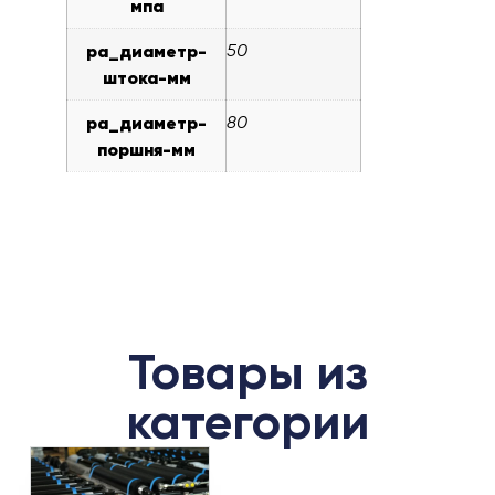
мпа
pa_диаметр-
50
штока-мм
pa_диаметр-
80
поршня-мм
Товары из
категории