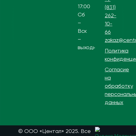
17:00
(831)
Сб
262-
–
10-
Вск
66
–
zakaz@centa
выходной
Политика
конфиденци
Согласие
на
обработку
персональн
данных
© ООО «Центал» 2025. Все