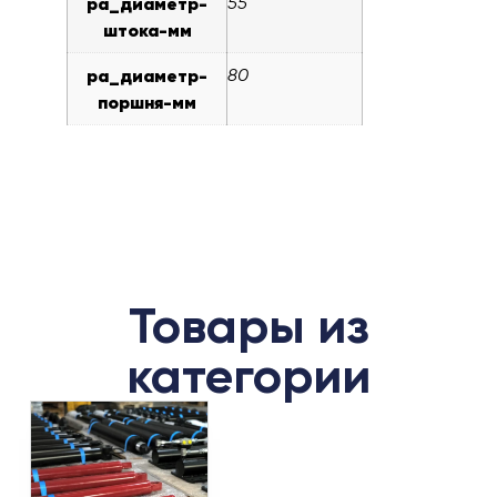
pa_диаметр-
55
штока-мм
pa_диаметр-
80
поршня-мм
Товары из
категории