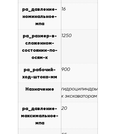
pa_давление-
16
номинальное-
мпа
pa_размер-в-
1250
сложенном-
состоянии-по-
осям-к
pa_рабочий-
900
ход-штока-мм
Назначение
гидроцилиндры
к экскаваторам
pa_давление-
20
максимальное-
мпа