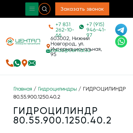
Заказать звонок
+7 831
+7 (915)
262-10-
946-41-
66
97
603002, Нижний
Новгород, ул.
Интернациональная,
zakaz@
cental.su
95
Главная
/
Гидроцилиндры
/ ГИДРОЦИЛИНДР
80.55.900.1250.40.2
ГИДРОЦИЛИНДР
80.55.900.1250.40.2