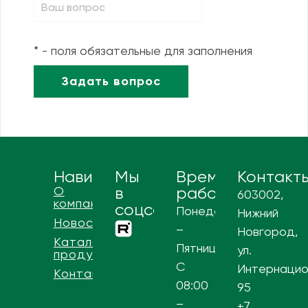
* - поля обязательные для заполнения
Навигация
Мы
Время
Контакт
О
в
работы
603002,
компании
соцсетях
Понедельник
Нижний
Новости
–
Новгород,
Каталог
Пятница
ул.
продукции
С
Интернацио
Контакты
08:00
95
–
+7