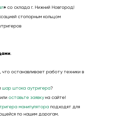
ал
»
со склада г. Нижний Новгород!
ксацией стопорным кольцом
утригеров
цами
.
 что останавливает работу техники в
и
шар штока аутригера
?
 или
оставьте заявку
на сайте!
утригера манипулятора
подходят для
ющейся по нашим дорогам.