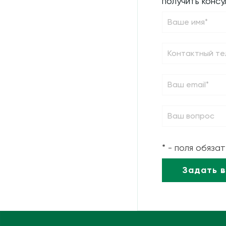
получить конс
* - поля обяза