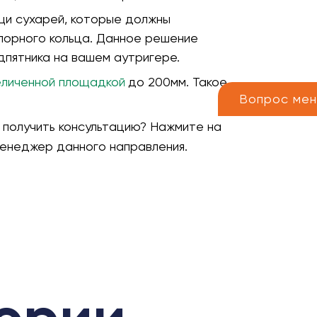
щи сухарей, которые должны
порного кольца. Данное решение
дпятника на вашем аутригере.
еличенной площадкой
до 200мм. Такое
Вопрос ме
 получить консультацию? Нажмите на
 менеджер данного направления.