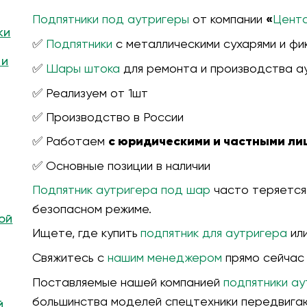
Подпятники под аутригеры
от компании
«
Цент
ки
✅
Подпятники
с металлическими сухарями и фи
 и
✅
Шары штока
для ремонта и производства а
✅ Реализуем от 1шт
✅ Производство в России
✅ Работаем
с юридическими и частными ли
✅ Основные позиции в наличии
Подпятник аутригера под шар
часто теряется,
безопасном режиме.
ой
Ищете, где купить
подпятник для аутригера
ил
Свяжитесь с
нашим менеджером
прямо сейчас
Поставляемые нашей компанией
подпятники а
большинства моделей спецтехники передвига
й