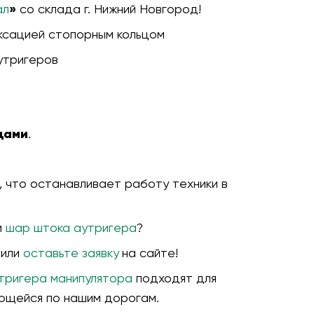
ал
»
со склада г. Нижний Новгород!
ксацией стопорным кольцом
утригеров
цами
.
 что останавливает работу техники в
и
шар штока аутригера
?
 или
оставьте заявку
на сайте!
утригера манипулятора
подходят для
ющейся по нашим дорогам.