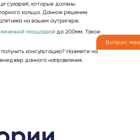
щи сухарей, которые должны
порного кольца. Данное решение
дпятника на вашем аутригере.
еличенной площадкой
до 200мм. Такое
Вопрос ме
 получить консультацию? Нажмите на
 менеджер данного направления.
гории