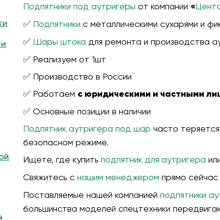
Подпятники под аутригеры
от компании
«
Цент
ки
✅
Подпятники
с металлическими сухарями и фи
✅
Шары штока
для ремонта и производства а
 и
✅ Реализуем от 1шт
✅ Производство в России
✅ Работаем
с юридическими и частными ли
✅ Основные позиции в наличии
Подпятник аутригера под шар
часто теряется,
безопасном режиме.
ой
Ищете, где купить
подпятник для аутригера
ил
Свяжитесь с
нашим менеджером
прямо сейчас
Поставляемые нашей компанией
подпятники а
большинства моделей спецтехники передвига
й