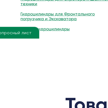
техники
Гидроцилиндры для Фронтального
погрузчика и Экскаватора
Другие гидроцилиндры
опросный лист
Това