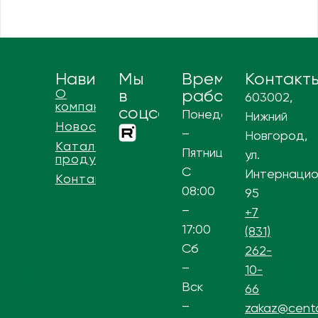
Навигация
Мы
Время
Контакт
О
в
работы
603002,
компании
соцсетях
Понедельник
Нижний
Новости
–
Новгород,
Каталог
Пятница
ул.
продукции
С
Интернацио
Контакты
08:00
95
–
+7
17:00
(831)
Сб
262-
–
10-
Вск
66
–
zakaz@centa