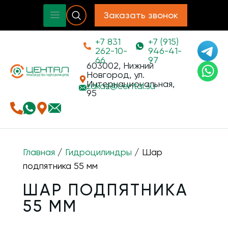
Заказать звонок
+7 831
+7 (915)
262-10-
946-41-
66
97
603002, Нижний
Новгород, ул.
Интернациональная,
zakaz@
cental.su
95
Главная
/
Гидроцилиндры
/ Шар
подпятника 55 мм
ШАР ПОДПЯТНИКА
55 ММ