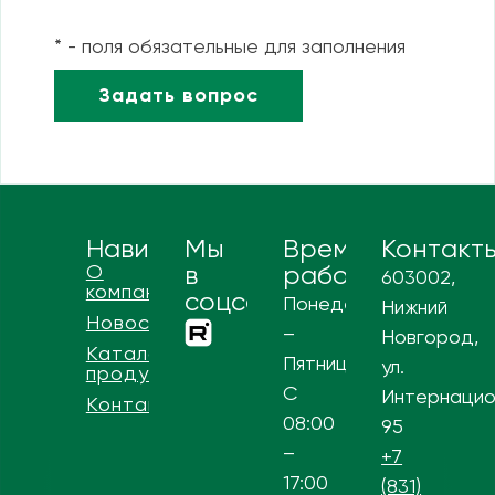
* - поля обязательные для заполнения
Навигация
Мы
Время
Контакт
О
в
работы
603002,
компании
соцсетях
Понедельник
Нижний
Новости
–
Новгород,
Каталог
Пятница
ул.
продукции
С
Интернацио
Контакты
08:00
95
–
+7
17:00
(831)