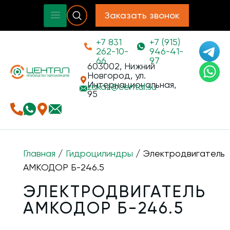
Заказать звонок
+7 831
+7 (915)
262-10-
946-41-
66
97
603002, Нижний
Новгород, ул.
Интернациональная,
zakaz@
cental.su
95
Главная
/
Гидроцилиндры
/ Электродвигатель
АМКОДОР Б-246.5
ЭЛЕКТРОДВИГАТЕЛЬ
АМКОДОР Б-246.5