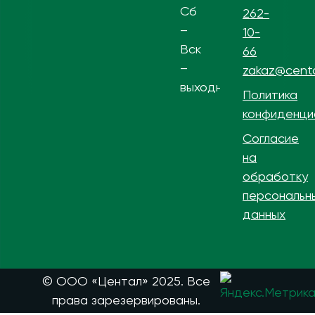
Сб
262-
–
10-
Вск
66
–
zakaz@centa
выходной
Политика
конфиденци
Согласие
на
обработку
персональн
данных
© ООО «Центал» 2025. Все
права зарезервированы.