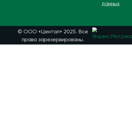
данных
© ООО «Центал» 2025. Все
права зарезервированы.