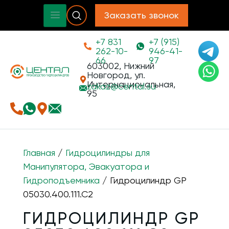
Заказать звонок
+7 831
+7 (915)
262-10-
946-41-
66
97
603002, Нижний
Новгород, ул.
Интернациональная,
zakaz@
cental.su
95
Главная
/
Гидроцилиндры для
Манипулятора, Эвакуатора и
Гидроподъемника
/ Гидроцилиндр GP
05030.400.111.C2
ГИДРОЦИЛИНДР GP