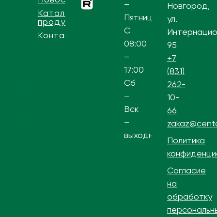
–
Новгород,
Каталог
Пятница
ул.
продукции
С
Интернацио
Контакты
08:00
95
–
+7
17:00
(831)
Сб
262-
–
10-
Вск
66
–
zakaz@centa
выходной
Политика
конфиденци
Согласие
на
обработку
персональн