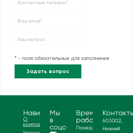
* - поля обязательные для заполнения
Навигация
Мы
Время
Контакт
О
в
работы
603002,
компании
соцсетях
Понедельник
Нижний
Новости