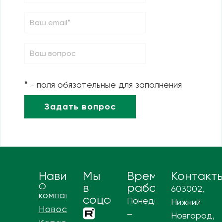
* - поля обязательные для заполнения
Навигация
Мы
Время
Контакт
О
в
работы
603002,
компании
соцсетях
Понедельник
Нижний
Новости
–
Новгород,