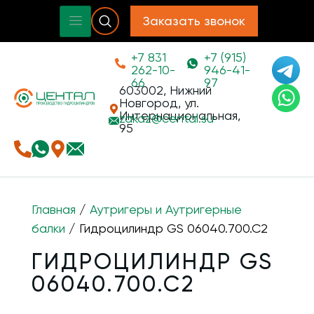
Заказать звонок
+7 831
+7 (915)
262-10-
946-41-
66
97
603002, Нижний
Новгород, ул.
Интернациональная,
zakaz@
cental.su
95
Главная
/
Аутригеры и Аутригерные
балки
/ Гидроцилиндр GS 06040.700.C2
ГИДРОЦИЛИНДР GS
06040.700.C2