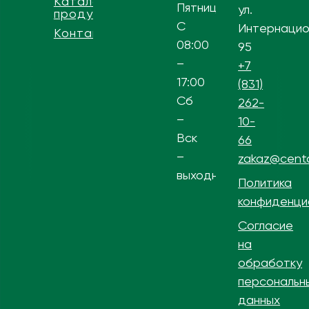
Каталог
Пятница
ул.
продукции
С
Интернацио
Контакты
08:00
95
–
+7
17:00
(831)
Сб
262-
–
10-
Вск
66
–
zakaz@centa
выходной
Политика
конфиденци
Согласие
на
обработку
персональн
данных