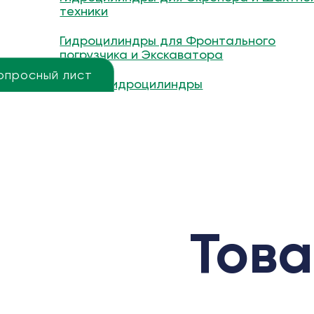
техники
Гидроцилиндры для Фронтального
погрузчика и Экскаватора
опросный лист
Другие гидроцилиндры
Това