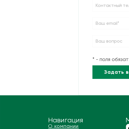
* - поля обяза
Навигация
О компании