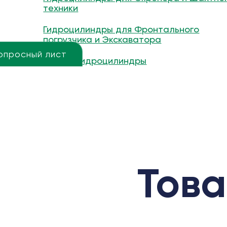
техники
Гидроцилиндры для Фронтального
погрузчика и Экскаватора
опросный лист
Другие гидроцилиндры
Това