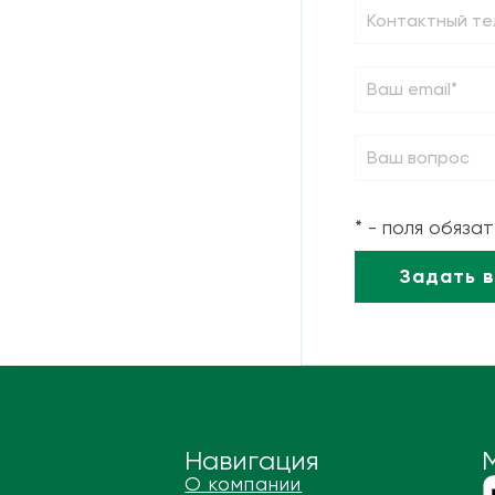
* - поля обяза
Навигация
О компании