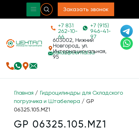
Заказать звонок
+7 831
+7 (915)
262-10-
946-41-
66
97
603002, Нижний
Новгород, ул.
Интернациональная,
zakaz@
cental.su
95
Главная
/
Гидроцилиндры для Складского
погрузчика и Штабелера
/ GP
06325.105.MZ1
GP 06325.105.MZ1