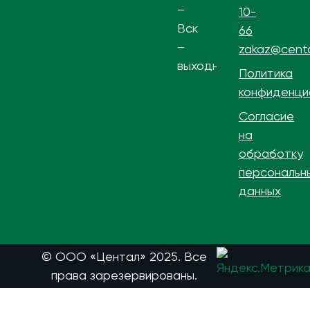
–
10-
Вск
66
–
zakaz@centa
выходной
Политика
конфиденци
Согласие
на
обработку
персональн
данных
© ООО «Центал» 2025. Все
права зарезервированы.