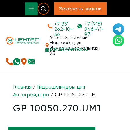
Заказать звонок
+7 831
+7 (915)
262-10-
946-41-
66
97
603002, Нижний
Новгород, ул.
Интернациональная,
zakaz@
cental.su
95
Главная
/
Гидроцилиндры для
Автогрейдера
/ GP 10050.270.UM1
GP 10050.270.UM1