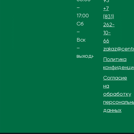
95
–
+7
17:00
(831)
Сб
262-
–
10-
Вск
66
–
zakaz@centa
выходной
Политика
конфиденци
Согласие
на
обработку
персональн
данных