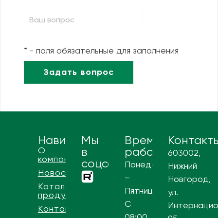
* - поля обязательные для заполнения
Навигация
Мы
Время
Контакт
О
в
работы
603002,
компании
соцсетях
Понедельник
Нижний
Новости
–
Новгород,
Каталог
Пятница
ул.
продукции
С
Интернацио
Контакты
08:00