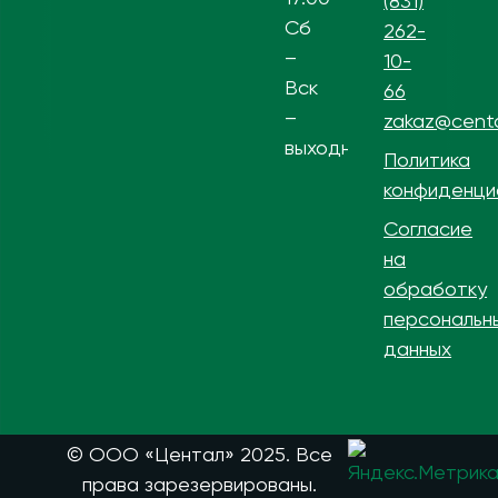
(831)
Сб
262-
–
10-
Вск
66
–
zakaz@centa
выходной
Политика
конфиденци
Согласие
на
обработку
персональн
данных
© ООО «Центал» 2025. Все
права зарезервированы.