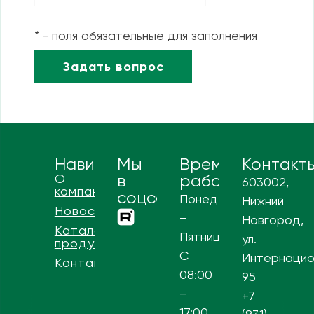
* - поля обязательные для заполнения
Навигация
Мы
Время
Контакт
О
в
работы
603002,
компании
соцсетях
Понедельник
Нижний
Новости
–
Новгород,
Каталог
Пятница
ул.
продукции
С
Интернацио
Контакты
08:00
95
–
+7
17:00