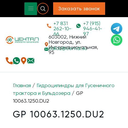
Заказать звонок
+7 831
+7 (915)
262-10-
946-41-
66
97
603002, Нижний
Новгород, ул.
Интернациональная,
zakaz@
cental.su
95
Главная
/
Гидроцилиндры для Гусеничного
трактора и Бульдозера
/ GP
10063.1250.DU2
GP 10063.1250.DU2